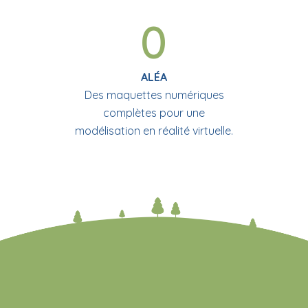
0
ALÉA
Des maquettes numériques
complètes pour une
modélisation en réalité virtuelle.